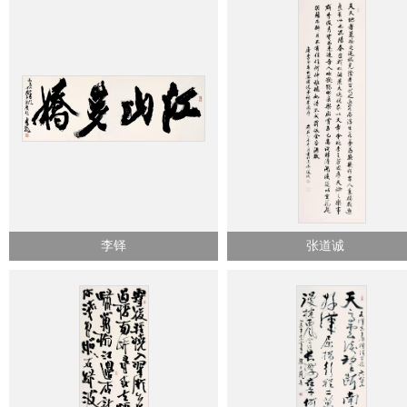
李铎
张道诚