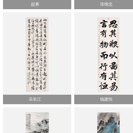
赵勇
张维忠
乐长江
钱建恒