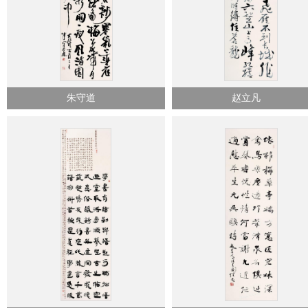
朱守道
赵立凡