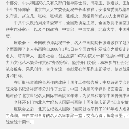
个部分。中央和国家机关有关部门领导陈士能、田期玉、张道诚、王
士生导师陈醉，北京市人大常委会副秘书长李福祥，安徽省委统战部
朱守道、赵立凡、张松、张铜彦、张维忠、颜振卿等近200人出席座
中共中央政治局原常委宋平，全国政协副主席、全国政协书画室
联主席孙家正，以及全国政协、中宣部、中国文联、北京大学、中国
贺。
座谈会上，全国政协原副秘书长、名人书画院院长张道诚作了题
全面回顾了名人书画院自2006年1月5日在全国政协礼堂成立之后所
名人，培育新人；服务社会，创立品牌
”
16
字办院方针和
“
弘扬中华民
力为文化艺术繁荣作贡献
”
办院宗旨。坚持开门办院，积极参与社会公
笔会服务、采风创作、合作交流、奉献爱心等系列主题活动。使该院赢
务和目标。
在听取张道诚院长所作的建院十周年工作报告后，中华诗词学会
院党委书记曾祥辉等分别作了发言，中国书协顾问李铎作书面发言。他
地评价了北京世纪名人国际书画院10年来，为发展和繁荣中国传统书
李铎还专门为
北京世纪名人国际书画院十周年院庆题词“江山多娇
座谈会之后，北京世纪名人国际书画院就地举行了2016年名
人名
向高潮。来自首都各界的名人名家欢聚一堂，交流心得，挥毫泼墨，
院建院十周年
。